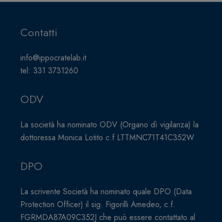
Contatti
info@ippocratelab.it
tel: 331 3731260
ODV
La società ha nominato ODV (Organo dì vigilanza) la
dottoressa Monica Lotito c.f LTTMNC71T41C352W
DPO
La scrivente Società ha nominato quale DPO (Data
Protection Officer) il sig. Figorilli Amedeo, c.f.
FGRMDA87A09C352J che può essere contattato al