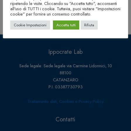
ripetendo le visite. Cliccando su "Accetta tutto", acconsenti
all'uso di TUTTI i cookie. Tuttavia, puoi visitare "Impostazioni
cookie" per fornire un consenso controllato.
Cookie Impostazioni
Accetta tutti
Rifiuta
Ippocrate Lab
Sede legale: Sede legale via Carmine Lidonnici, 10
88100
CATANZARO
P.I. 03387730793
Trattamento dati, Cookies e Privacy Policy
Contatti