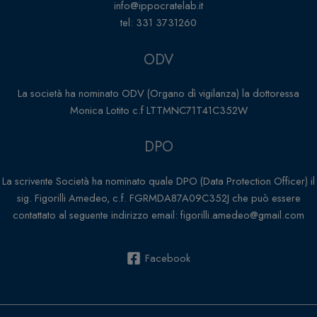
info@ippocratelab.it
tel: 331 3731260
ODV
La società ha nominato ODV (Organo dì vigilanza) la dottoressa
Monica Lotito c.f LTTMNC71T41C352W
DPO
La scrivente Società ha nominato quale DPO (Data Protection Officer) il
sig. Figorilli Amedeo, c.f. FGRMDA87A09C352J che può essere
contattato al seguente indirizzo email: figorilli.amedeo@gmail.com
Facebook