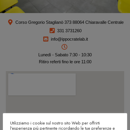
Corso Gregorio Staglianò 373 88064 Chiaravalle Centrale
331 3731260
info@ippocratelab.it
Lunedì - Sabato 7:30 - 10:30
Ritiro referti fino le ore 11:00
Utilizziamo i cookie sul nostro sito Web per offrirti
l'esperienza più pertinente ricordando le tue preferenze e