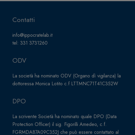
Contatti
info@ippocratelab.it
tel: 331 3731260
ODV
La società ha nominato ODV (Organo dì vigilanza) la
dottoressa Monica Lotito c.f LTTMNC71T41C352W
DPO
La scrivente Società ha nominato quale DPO (Data
Protection Officer) il sig. Figorilli Amedeo, c.f.
FGRMDA87A09C352J che può essere contattato al