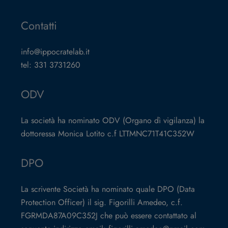
Contatti
info@ippocratelab.it
tel: 331 3731260
ODV
La società ha nominato ODV (Organo dì vigilanza) la
dottoressa Monica Lotito c.f LTTMNC71T41C352W
DPO
La scrivente Società ha nominato quale DPO (Data
Protection Officer) il sig. Figorilli Amedeo, c.f.
FGRMDA87A09C352J che può essere contattato al